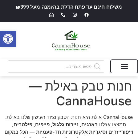
משלוח חינם עד פתח הדלת בהזמנה מעל ₪399
פתח סרגל
מבצעים של החודש
חנות מוצרי עישון ואביזרי אידוי — CannaHouse
חנות טבק באילת —
CannaHouse
CannaHouse אילת היא חנות הטבק וציוד העישון שלנו באילת.
תמצאו אצלנו
באנגים, ניירות גלגול, פייפים, פילטרים,
וייפורייזרים וסיגריות אלקטרוניות חד-פעמיות
— הכל במקום