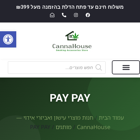
משלוח חינם עד פתח הדלת בהזמנה מעל ₪399
פתח סרגל
מבצעים של החודש
חנות מוצרי עישון ואביזרי אידוי — CannaHouse
PAY PAY
עמוד הבית
/
חנות מוצרי עישון ואביזרי אידוי —
CannaHouse
/
מותגים
/ PAY PAY