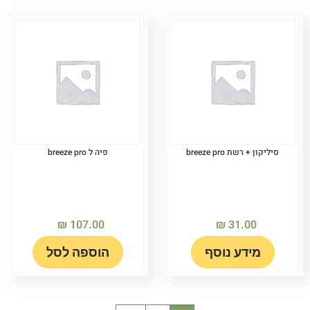
סיליקון + רשת breeze pro
פיה ל breeze pro
₪
107.00
₪
31.00
מידע נוסף
הוספה לסל