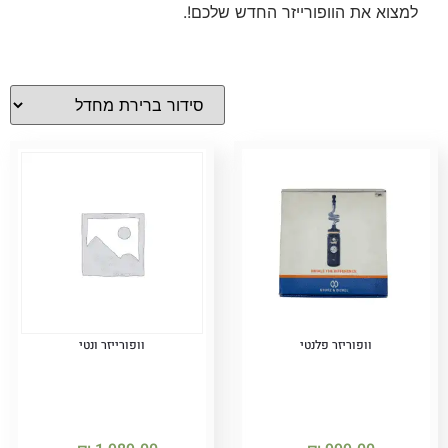
למצוא את הוופורייזר החדש שלכם!.
וופוריזר פלנטי
וופורייזר ונטי