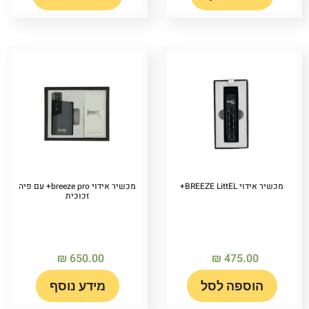
מכשיר אידוי BREEZE LittEL+
מכשיר אידוי breeze pro+ עם פיה
זכוכית
₪
650.00
₪
475.00
הוספה לסל
מידע נוסף