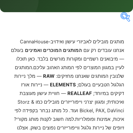
קטגוריות
מותגים מובילים לאביזרי עישון ואידויב-CannaHouse
אנחנו עובדים רק עם
המותגים המוכרים ואמינים
בעולם
— מיבואנים רשמיים ומקורות מורשים בלבד. כאן תוכלו
מחירים
לעיין במגוון המוצרים לפי המותג האהוב עליכם.המותגים
שלנובין המותגים שאנחנו מחזיקים:
RAW
— מלך ניירות
הגלגול הטבעיים בעולם;
ELEMENTS
— ניירות אורז
דקיקים במיוחד;
REALLEAF
— חוויית עישון מעוצבת
ואיכותית; ומגוון יצרני וייפורייזרים מובילים כמו Storz &
Bickel, PAX, DaVinci ועוד. כל מותג נבחר בקפידה לפי
איכות, אמינות ופופולריות.למה חשוב לקנות מותג מקורי?
זיופים של ניירות גלגול ווייפורייזרים נפוצים בשוק. אצלנו