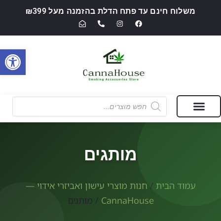
משלוח חינם עד פתח הדלת בהזמנה מעל ₪399
פתח סרגל
מבצעים של החודש
חנות מוצרי עישון ואביזרי אידוי — CannaHouse
מותגים
עמוד הבית
/
חנות מוצרי עישון ואביזרי אידוי —
CannaHouse
/ מותגים