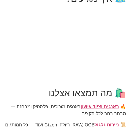
🛍️ מה תמצאו אצלנו
🔥
באנגים וציוד עישון
באנגים מזכוכית, פלסטיק ומבחנה —
מבחר רחב לכל תקציב
📜
ניירות גלגול
RAW, OCB, ריזלה, Gizeh ועוד — כל המותגים