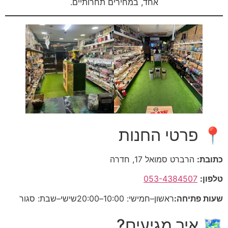
אחד, במחירים תחרותיים.
📍 פרטי החנות
כתובת:
הרברט סמואל 17, חדרה
טלפון:
053-4384507
שעות פתיחה:
ראשון–חמישי: 10:00–20:00
שישי–שבת: סגור
🗺️ איך מגיעים?