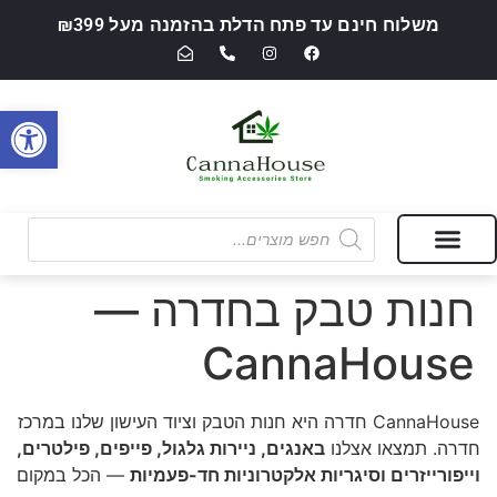
משלוח חינם עד פתח הדלת בהזמנה מעל ₪399
פתח סרגל
מבצעים של החודש
חנות מוצרי עישון ואביזרי אידוי — CannaHouse
חנות טבק בחדרה —
CannaHouse
CannaHouse חדרה היא חנות הטבק וציוד העישון שלנו במרכז
חדרה. תמצאו אצלנו
באנגים, ניירות גלגול, פייפים, פילטרים,
וייפורייזרים וסיגריות אלקטרוניות חד-פעמיות
— הכל במקום