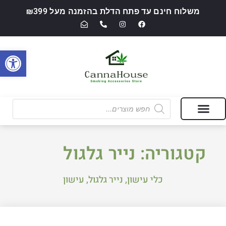
משלוח חינם עד פתח הדלת בהזמנה מעל ₪399
פתח סרגל
מבצעים של החודש
חנות מוצרי עישון ואביזרי אידוי — CannaHouse
קטגוריה: נייר גלגול
כלי עישון
,
נייר גלגול
,
עישון