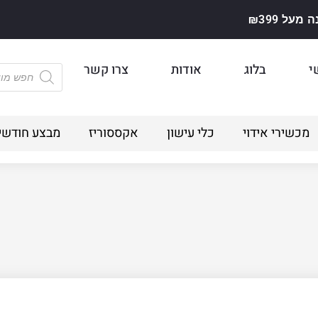
על ₪399
י
בלוג
אודות
צרו קשר
מכשירי אידוי
כלי עישון
אקססוריז
מבצע חודשי