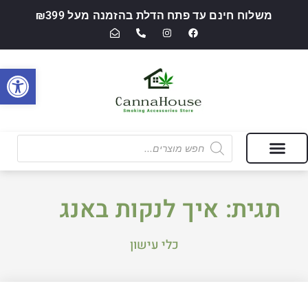
משלוח חינם עד פתח הדלת בהזמנה מעל ₪399
פתח סרגל
מבצעים של החודש
חנות מוצרי עישון ואביזרי אידוי — CannaHouse
תגית: איך לנקות באנג
כלי עישון