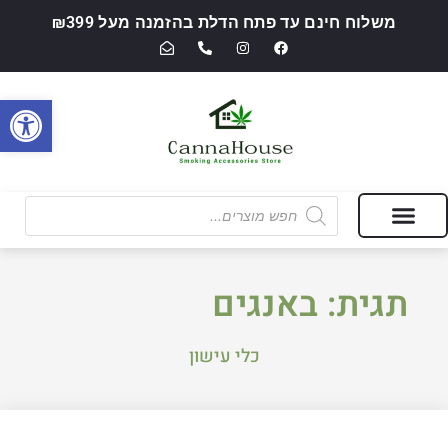
משלוח חינם עד פתח הדלת בהזמנה מעל ₪399
פתח סרגל
מבצעים של החודש
חנות מוצרי עישון ואביזרי אידוי — CannaHouse
תגית: באנגים
כלי עישון