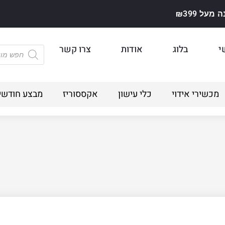
על ₪399
י
בלוג
אודות
צרו קשר
מכשירי אידוי
כלי עישון
אקססוריז
מבצע חודשי