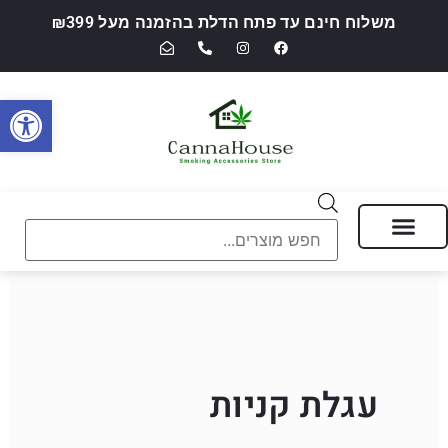
משלוח חינם עד פתח הדלת בהזמנה מעל ₪399
פתח סרגל
מבצעים של החודש
חנות מוצרי עישון ואביזרי אידוי — CannaHouse
עגלת קניות​