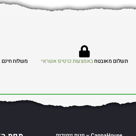
תשלום מאובטח
באמצעות כרטיס אשראי
משלוח חינם
ב
CannaHouse – חנות ייחודית