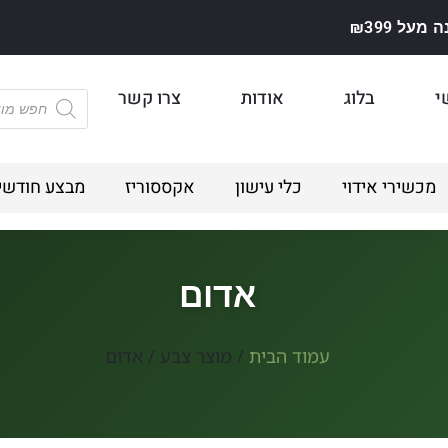
על ₪399
י
בלוג
אודות
צרו קשר
מכשירי אידוי
כלי עישון
אקססוריז
מבצע חודשי
אדום
עמוד הבית
/ מוצר צבע / אדום