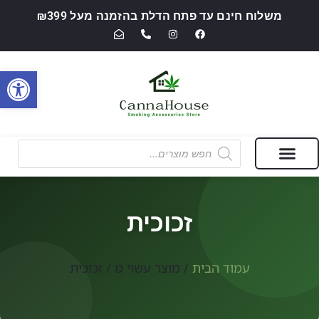
משלוח חינם עד פתח הדלת בהזמנה מעל ₪399
פתח סרגל
מבצעים של החודש
חנות מוצרי עישון ואביזרי אידוי — CannaHouse
זכוכית
עמוד הבית
/ מוצר עשוי מ / זכוכית