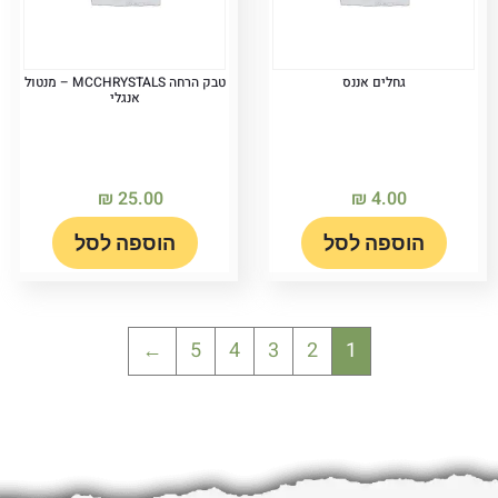
גחלים אננס
טבק הרחה MCCHRYSTALS – מנטול
אנגלי
₪
25.00
₪
4.00
הוספה לסל
הוספה לסל
←
5
4
3
2
1