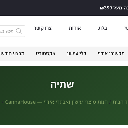
על ₪399
י
בלוג
אודות
צרו קשר
מכשירי אידוי
כלי עישון
אקססוריז
מבצע חודשי
שתיה
 הבית
/
חנות מוצרי עישון ואביזרי אידוי — CannaHouse
/ 