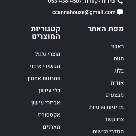
שירות לקוחות: 053-438-4507
ccannahouse@gmail.com
מפת האתר
קטגוריות
המוצרים
ראשי
מוצרי גלגול
חנות
מכשירי אידוי
בלוג
פתרונות אחסון
אודות
כלי עישון
מבצעים
אביזרי עישון
מדיניות פרטיות
אקססוריז
צרו קשר
מארזים
הסדרי נגישות