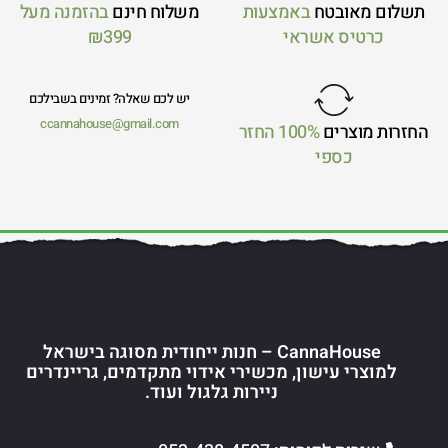
תשלום מאובטח
באמצעות
משלוח חינם
בהזמנה מעל
כרטיס אשראי
₪399
יש לכם שאלה? זמינים בשבילכם
ccannahouse@gmail.com
החזרות מוצרים
100% החזר
כספי
CannaHouse – חנות ייחודית מסוגה בישראל
למוצרי עישון, מכשירי אידוי מתקדמים, גריינדרים
ניירות גלגול ועוד.