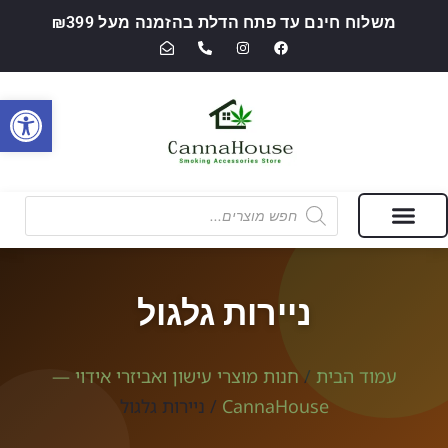
משלוח חינם עד פתח הדלת בהזמנה מעל ₪399
פתח סרגל
מבצעים של החודש
חנות מוצרי עישון ואביזרי אידוי — CannaHouse
ניירות גלגול
עמוד הבית
/
חנות מוצרי עישון ואביזרי אידוי —
CannaHouse
/ ניירות גלגול