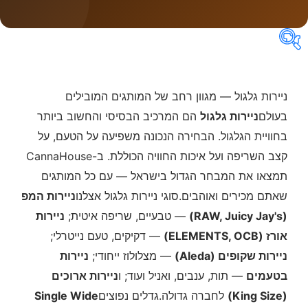
קטגוריות
ניירות גלגול — מגוון רחב של המותגים המובילים
בעולם
ניירות גלגול
הם המרכיב הבסיסי והחשוב ביותר
בחוויית הגלגול. הבחירה הנכונה משפיעה על הטעם, על
מחירים
קצב השריפה ועל איכות החוויה הכוללת. ב-CannaHouse
תמצאו את המבחר הגדול בישראל — עם כל המותגים
שאתם מכירים ואוהבים.סוגי ניירות גלגול אצלנו
ניירות המפ
(RAW, Juicy Jay's)
— טבעיים, שריפה איטית;
ניירות
אורז (ELEMENTS, OCB)
— דקיקים, טעם נייטרלי;
ניירות שקופים (Aleda)
— מצלולוז ייחודי;
ניירות
בטעמים
— תות, ענבים, ואניל ועוד; ו
ניירות ארוכים
(King Size)
לחברה גדולה.גדלים נפוצים
Single Wide