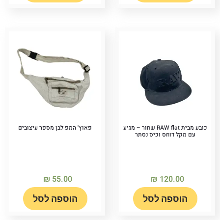
כובע מבית RAW flat שחור – מגיע
פאוץ' המפ לבן מספר עיצובים
עם מקל דוחס וכיס נסתר
₪
55.00
₪
120.00
הוספה לסל
הוספה לסל