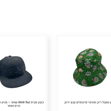
יות
ם
Pric
 טמבל ריק ומורטי פרצופים צבע ירוק
כובע מבית RAW flat שחור
וכיס נסתר