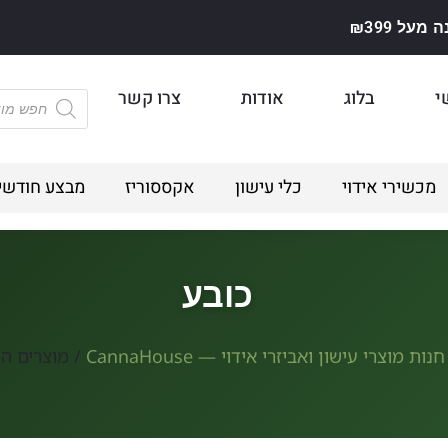
על ₪399
י
בלוג
אודות
צרו קשר
מכשירי אידוי
כלי עישון
אקססוריז
מבצע חודשי
כובע
חנות מוצרי עישון ואביזרי אידוי — CannaHouse
/ מוצרים המ