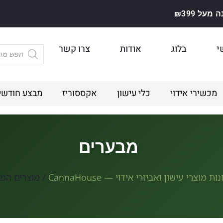
על ₪399
י
בלוג
אודות
צרו קשר
מכשירי אידוי
כלי עישון
אקססוריז
מבצע חודשי
מבערים
ות מוצרי עישון ואביזרי אידוי — CannaHouse
/ מוצרים המת