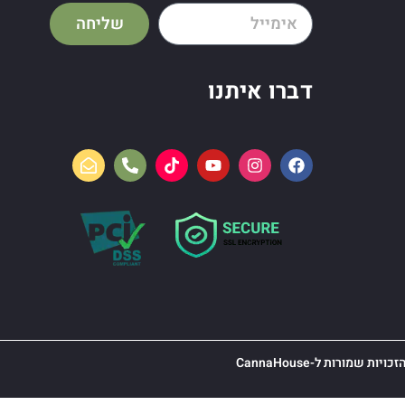
שליחה
דברו איתנו
כויות שמורות ל-CannaHouse