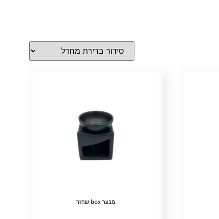
מבער box שחור