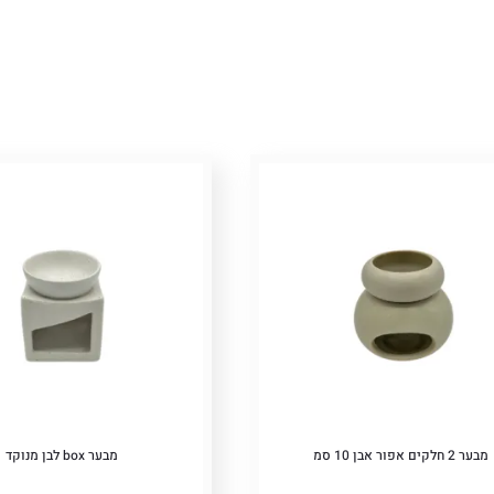
יות
ם
Pric
מבער 2 חלקים אפור אבן 10 סמ
מבער box לבן מנוקד