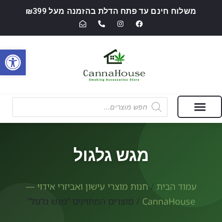
משלוח חינם עד פתח הדלת בהזמנה מעל ₪399
פתח סרגל
מבצעים של החודש
חנות מוצרי עישון ואביזרי אידוי — CannaHouse
מגש גלגול
עמוד הבית
/
חנות מוצרי עישון ואביזרי אידוי —
CannaHouse
/ מוצרים המתויגים “מגש גלגול”