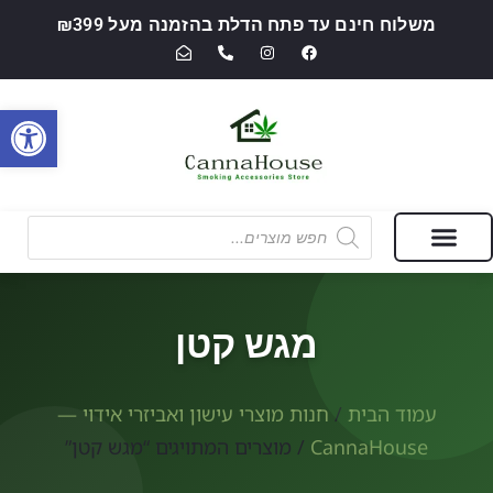
משלוח חינם עד פתח הדלת בהזמנה מעל ₪399
פתח סרגל
מבצעים של החודש
חנות מוצרי עישון ואביזרי אידוי — CannaHouse
מגש קטן
עמוד הבית
/
חנות מוצרי עישון ואביזרי אידוי —
CannaHouse
/ מוצרים המתויגים “מגש קטן”