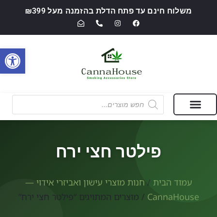
משלוח חינם עד פתח הדלת בהזמנה מעל ₪399
פתח סרגל
מבצעים של החודש
חנות מוצרי עישון ואביזרי אידוי — CannaHouse
פילטר חצי ירח
עמוד הבית
/
חנות מוצרי עישון ואביזרי אידוי —
CannaHouse
/ מוצרים המתויגים “פילטר חצי ירח”