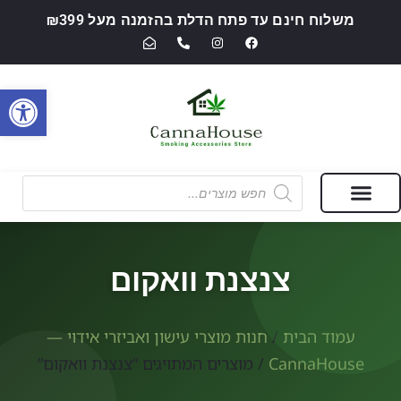
משלוח חינם עד פתח הדלת בהזמנה מעל ₪399
פתח סרגל
מבצעים של החודש
חנות מוצרי עישון ואביזרי אידוי — CannaHouse
צנצנת וואקום
עמוד הבית
/
חנות מוצרי עישון ואביזרי אידוי —
CannaHouse
/ מוצרים המתויגים “צנצנת וואקום”