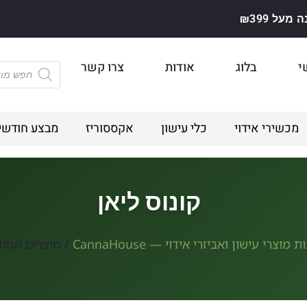
על ₪399
י
בלוג
אודות
צרו קשר
מכשירי אידוי
כלי עישון
אקססוריז
מבצע חודשי
קונוס ליאן
ת מוצרי עישון ואביזרי אידוי — CannaHouse
/ מוצרים המתוי