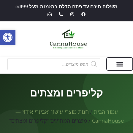
משלוח חינם עד פתח הדלת בהזמנה מעל ₪399
פתח סרגל
מבצעים של החודש
חנות מוצרי עישון ואביזרי אידוי — CannaHouse
קליפרים ומצתים
עמוד הבית
/
חנות מוצרי עישון ואביזרי אידוי —
CannaHouse
/ מוצרים המתויגים “קליפרים ומצתים”