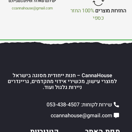
יש לכם שאלה? זמינים בשבילכם
ccannahouse@gmail.com
החזרות מוצרים
100% החזר
כספי
CannaHouse – חנות ייחודית מסוגה בישראל
למוצרי עישון, מכשירי אידוי מתקדמים, גריינדרים
ניירות גלגול ועוד.
שירות לקוחות: 053-438-4507
ccannahouse@gmail.com
מפת האתר
קטגוריות