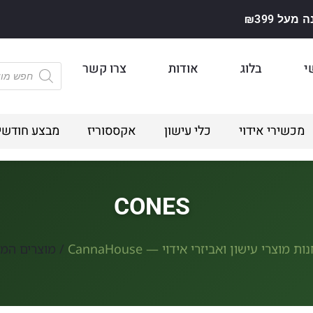
על ₪399
י
בלוג
אודות
צרו קשר
מכשירי אידוי
כלי עישון
אקססוריז
מבצע חודשי
CONES
ות מוצרי עישון ואביזרי אידוי — CannaHouse
/ מוצרים המתויגי