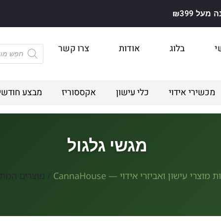
על ₪399
י
בלוג
אודות
צרו קשר
מכשירי אידוי
כלי עישון
אקססוריז
מבצע חודשי
מגשי גלגול
 מוצרי עישון ואביזרי אידוי — CannaHouse
/ מוצרים המתוי