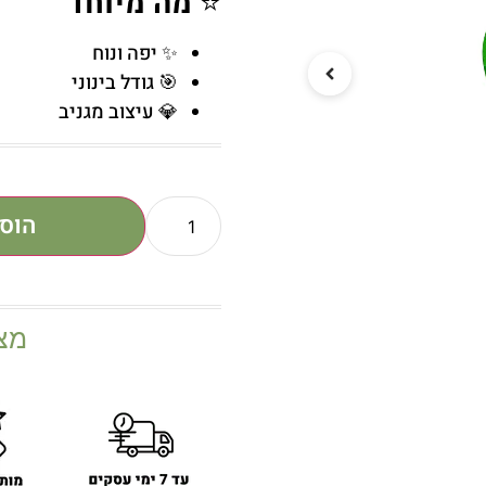
⭐
מה מיוחד
✨ יפה ונוח
🎯 גודל בינוני
💎 עיצוב מגניב
הוס
מצ