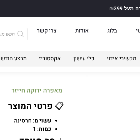
על ₪399
י
בלוג
אודות
צרו קשר
מכשירי אידוי
כלי עישון
אקססוריז
מבצע חודשי
מאפרה ירוקה חייזר
📋
פרטי המוצר
עשוי מ
: חרסינה
כמות
: 1