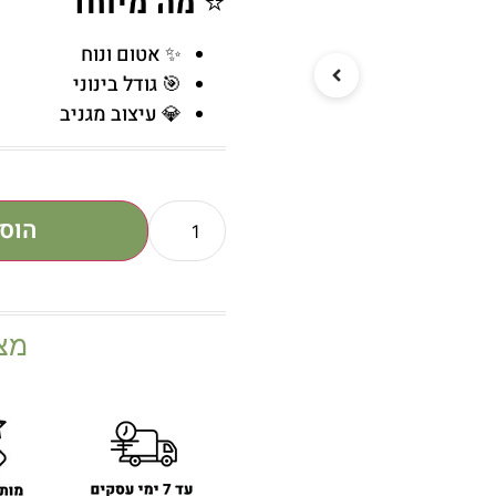
⭐
מה מיוחד
✨ אטום ונוח
🎯 גודל בינוני
💎 עיצוב מגניב
הוס
מצ