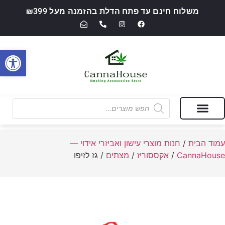
משלוח חינם עד פתח הדלת בהזמנה מעל ₪399
פתח סרגל
מבצעים של החודש
חנות מוצרי עישון ואביזרי אידוי — CannaHouse
עמוד הבית
/
חנות מוצרי עישון ואביזרי אידוי —
CannaHouse
/
אקססוריז
/
מצתים
/ גז לזיפו