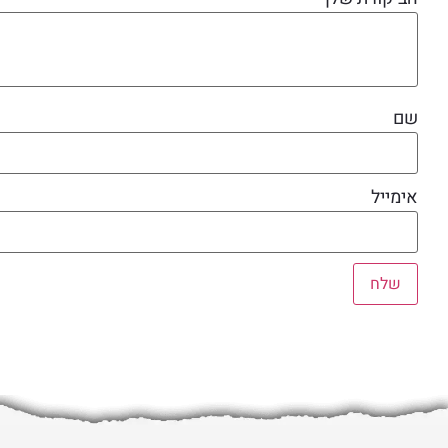
שם
אימייל