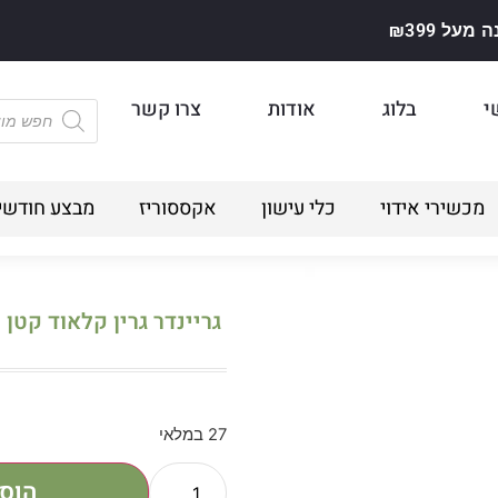
על ₪399
י
בלוג
אודות
צרו קשר
מכשירי אידוי
כלי עישון
אקססוריז
מבצע חודשי
גריינדר גרין קלאוד קטן
27 במלאי
הוס