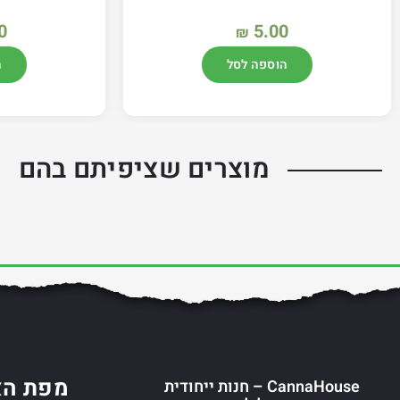
0
5.00
₪
הוספה לסל
ה
מוצרים שציפיתם בהם
מפת הא
CannaHouse – חנות ייחודית