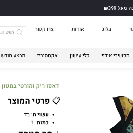
על ₪399
י
בלוג
אודות
צרו קשר
מכשירי אידוי
כלי עישון
אקססוריז
מבצע חודשי
דאפו ריק ומורטי במגוון
📋
פרטי המוצר
עשוי מ
: בד
כמות
: 1