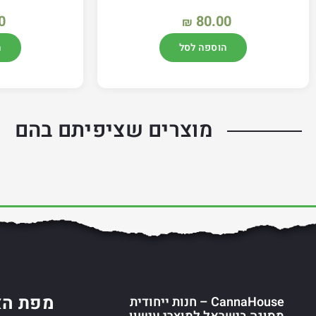
0
80.00
₪
הוספה לסל
ה
מוצרים שציפיתם בהם
מפת הא
CannaHouse – חנות ייחודית