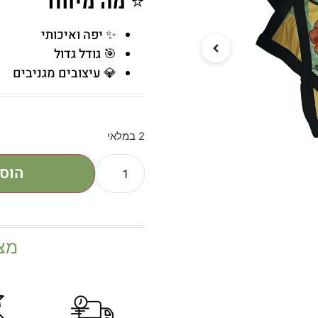
⭐
מה מיוחד
✨ יפה ואיכותי
🎯 גודל גדול
💎 עיצובים מגניבים
2 במלאי
הוס
מצ