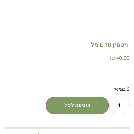
ויטמין E 10 מל
₪
40.00
2 במלאי
הוספה לסל