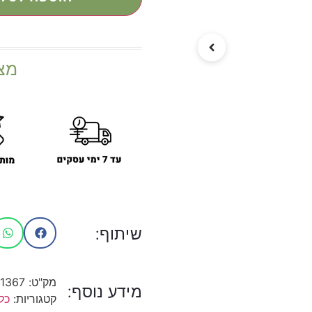
מצ
שיתוף:
מק"ט:
1367
מידע נוסף:
קטגוריות:
כל