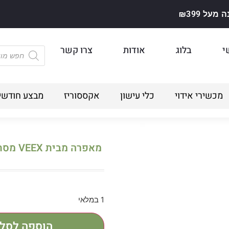
על ₪399
י
בלוג
אודות
צרו קשר
מכשירי אידוי
כלי עישון
אקססוריז
מבצע חודשי
מאפרה מבית VEEX מסתובבת במספר צבעים
1 במלאי
הוספה לסל