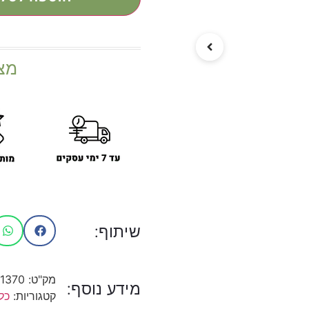
מצ
שיתוף:
מק"ט:
1370
מידע נוסף:
קטגוריות:
כל