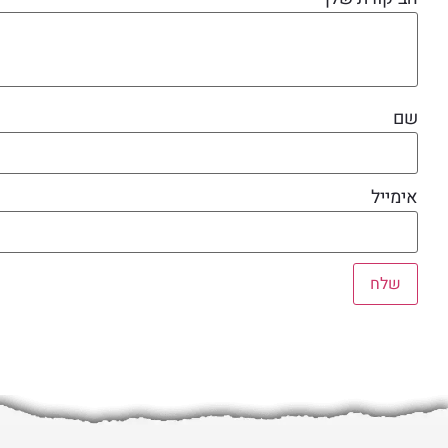
שם
אימייל