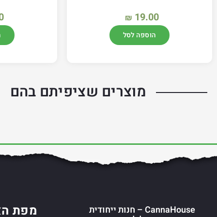
0
19.00
₪
הוספה לסל
ה
מוצרים שציפיתם בהם
מפת הא
CannaHouse – חנות ייחודית