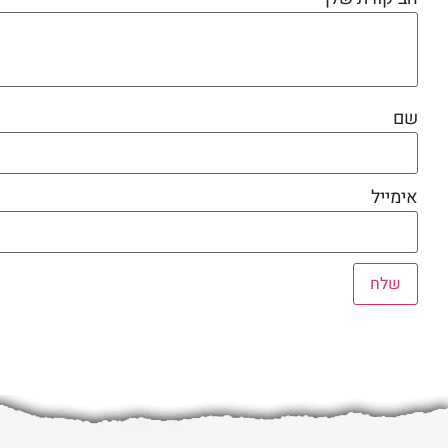
שם
אימייל