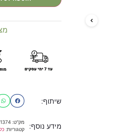
מצ
שיתוף:
מק"ט:
1374
מידע נוסף:
קטגוריות:
כל