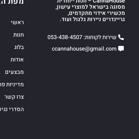
מפת הא
CannaHouse – חנות ייחודית
מסוגה בישראל למוצרי עישון,
מכשירי אידוי מתקדמים,
גריינדרים ניירות גלגול ועוד.
ראשי
חנות
שירות לקוחות: 053-438-4507
בלוג
ccannahouse@gmail.com
אודות
מבצעים
מדיניות פר
צרו קשר
הסדרי נגי