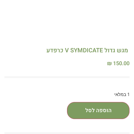
מגש גדול V SYMDICATE כרפדע
₪
150.00
1 במלאי
הוספה לסל