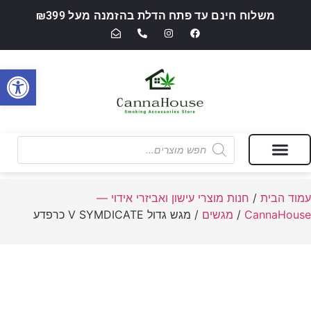
משלוח חינם עד פתח הדלת בהזמנה מעל ₪399
פתח סרגל
מבצעים של החודש
חנות מוצרי עישון ואביזרי אידוי — CannaHouse
עמוד הבית
/
חנות מוצרי עישון ואביזרי אידוי —
CannaHouse
/
מגשים
/ מגש גדול V SYMDICATE כרפדע