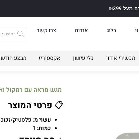
על ₪399
י
בלוג
אודות
צרו קשר
מכשירי אידוי
כלי עישון
אקססוריז
מבצע חודשי
מגש מראה עם רמקול ואורות מ
📋
פרטי המוצר
עשוי מ
: פלסטיק/זכוכי
כמות
: 1