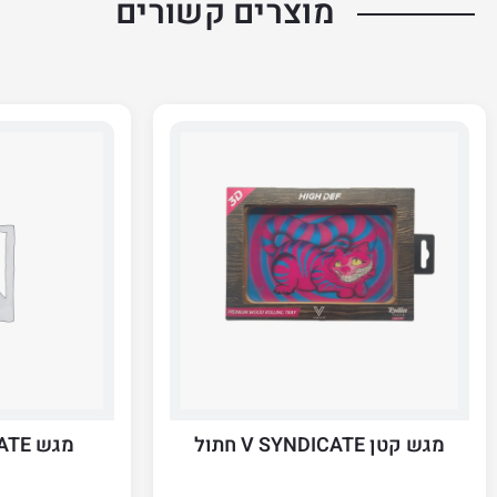
מוצרים קשורים
מגש קטן V SYNDICATE חתול
מגש V SYNDICATE בינוני