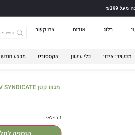
על ₪399
י
בלוג
אודות
צרו קשר
מכשירי אידוי
כלי עישון
אקססוריז
מבצע חודשי
מגש קטן V SYNDICATE
1 במלאי
הוספה לסל