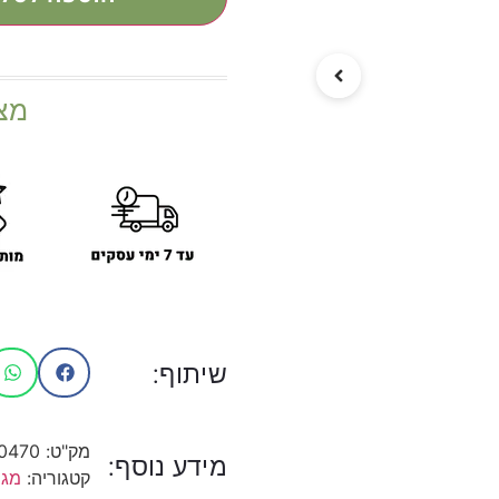
מצ
שיתוף:
מק"ט:
0470
מידע נוסף:
קטגוריה:
מגש