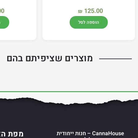
00
125.00
₪
הוספה לסל
ה
מוצרים שציפיתם בהם
מפת הא
CannaHouse – חנות ייחודית