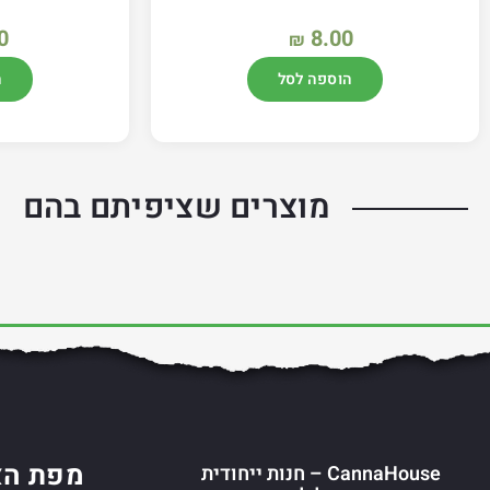
0
8.00
₪
הוספה לסל
ה
מוצרים שציפיתם בהם
מפת הא
CannaHouse – חנות ייחודית