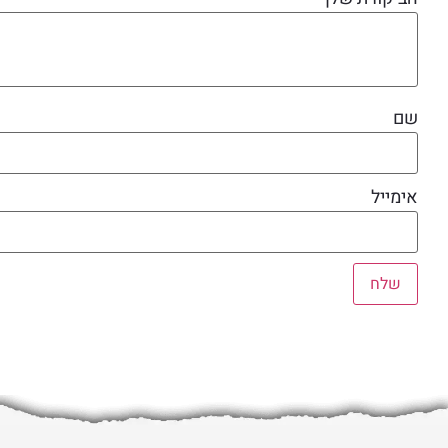
שם
אימייל