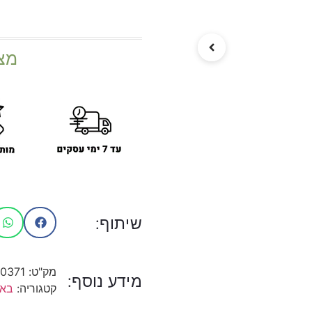
מצ
שיתוף:
מק"ט:
10371
מידע נוסף:
קטגוריה:
באנ