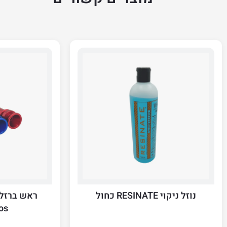
נוזל ניקוי RESINATE כחול
ראש ברזל 
os