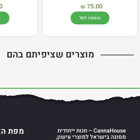
0
75.00
₪
הוספה לסל
ה
מוצרים שציפיתם בהם
מפת הא
CannaHouse – חנות ייחודית
מסוגה בישראל למוצרי עישון,