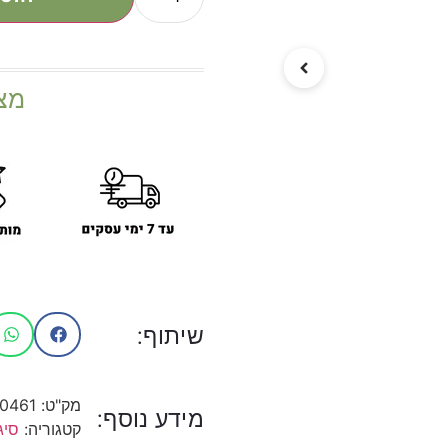
מצ
שיתוף:
מק"ט:
10461
מידע נוסף:
קטגוריה:
סיג