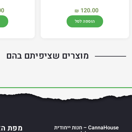
00
120.00
₪
הוספה לסל
מוצרים שציפיתם בהם
מפת הא
CannaHouse – חנות ייחודית