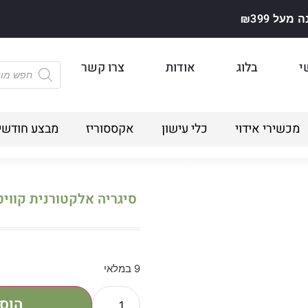
על ₪399
י
בלוג
אודות
צרו קשר
מכשירי אידוי
כלי עישון
אקססוריז
מבצע חודשי
סיגריה אלקטורנית קוויט 38 – אל פטר
9 במלאי
הוס