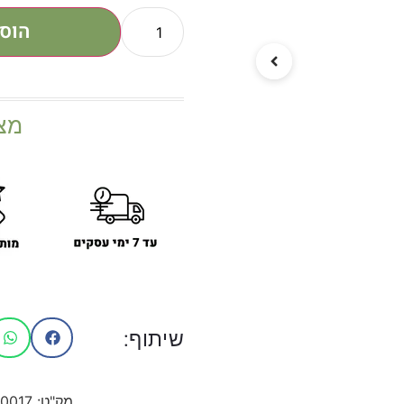
הוס
מצ
שיתוף:
מק"ט:
10017