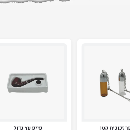
 זכוכית קטן
פייפ עץ גדול