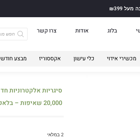
על ₪399
י
בלוג
אודות
צרו קשר
מכשירי אידוי
כלי עישון
אקססוריז
מבצע חודשי
20,000 שאיפות – בלאק אייס
2 במלאי