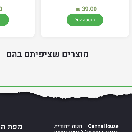
0
39.00
₪
הוספה לסל
ה
מוצרים שציפיתם בהם
מפת הא
CannaHouse – חנות ייחודית