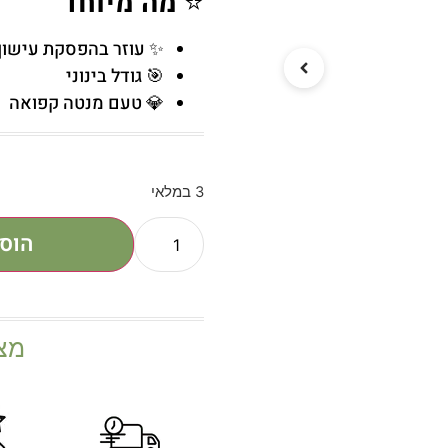
⭐
מה מיוחד
✨ עוזר בהפסקת עישון
🎯 גודל בינוני
💎 טעם מנטה קפואה
3 במלאי
הוס
מצ