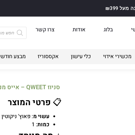
על ₪399
י
בלוג
אודות
צרו קשר
מכשירי אידוי
כלי עישון
אקססוריז
מבצע חודשי
סניוז QWEET – אייס מנטה 8 מג
📋
פרטי המוצר
עשוי מ
: פאוץ' ניקוטין
כמות
: 1