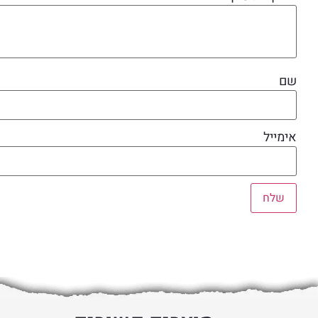
שם
אימייל