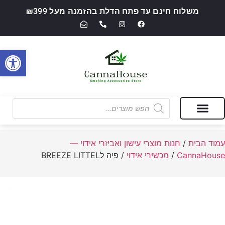
משלוח חינם עד פתח הדלת בהזמנה מעל ₪399
פתח סרגל
מבצעים של החודש
חנות מוצרי עישון ואביזרי אידוי — CannaHouse
עמוד הבית
/
חנות מוצרי עישון ואביזרי אידוי —
CannaHouse
/
מכשירי אידוי
/ פיה לBREEZE LITTEL