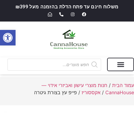
משלוח חינם עד פתח הדלת בהזמנה מעל ₪399
פתח סרגל
מבצעים של החודש
חנות מוצרי עישון ואביזרי אידוי — CannaHouse
עמוד הבית
/
חנות מוצרי עישון ואביזרי אידוי —
CannaHouse
/
אקססוריז
/ פייפ עץ בצורת גיטרה