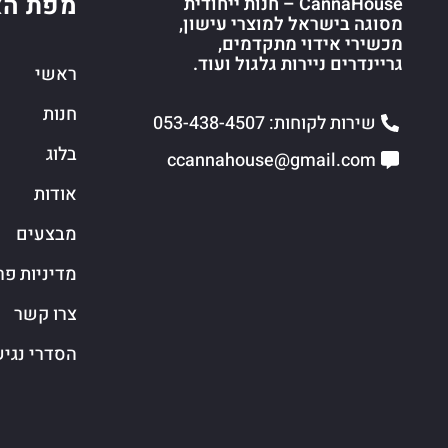
מפת הא
CannaHouse – חנות ייחודית
מסוגה בישראל למוצרי עישון,
מכשירי אידוי מתקדמים,
גריינדרים ניירות גלגול ועוד.
ראשי
חנות
שירות לקוחות: 053-438-4507
בלוג
ccannahouse@gmail.com
אודות
מבצעים
מדיניות פר
צרו קשר
הסדרי נגי