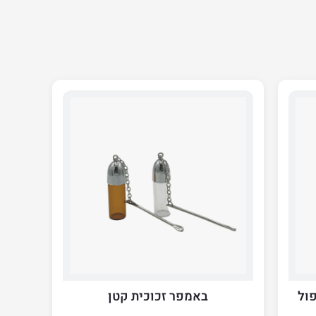
פול
באמפר זכוכית קטן