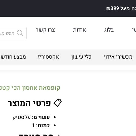
על ₪399
י
בלוג
אודות
צרו קשר
מכשירי אידוי
כלי עישון
אקססוריז
מבצע חודשי
קופסאת אחסון הכי קטנה TIGHT VAC – ש
📋
פרטי המוצר
עשוי מ
: פלסטיק
כמות
: 1