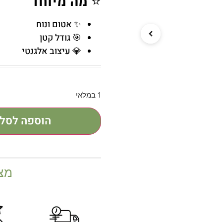
⭐
מה מיוחד
✨ אטום ונוח
🎯 גודל קטן
💎 עיצוב אלגנטי
1 במלאי
הוספה לסל
מצ