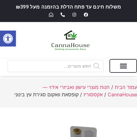
משלוח חינם עד פתח הדלת בהזמנה מעל ₪399
פתח סרגל
מבצעים של החודש
חנות מוצרי עישון ואביזרי אידוי — CannaHouse
עמוד הבית
/
חנות מוצרי עישון ואביזרי אידוי —
CannaHouse
/
אקססוריז
/ קופסאת וואקום סגירת עץ בינוני