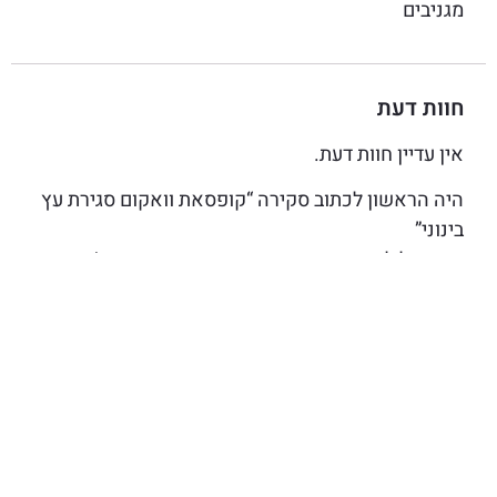
מגניבים
חוות דעת
אין עדיין חוות דעת.
היה הראשון לכתוב סקירה “קופסאת וואקום סגירת עץ
בינוני”
האימייל לא יוצג באתר.
שדות החובה מסומנים
*
הדירוג שלך
*
הביקורת שלך
*