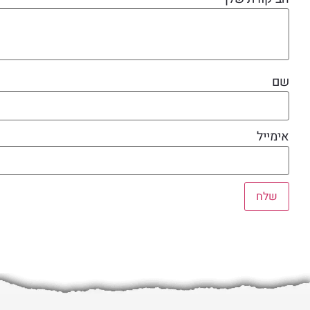
שם
אימייל