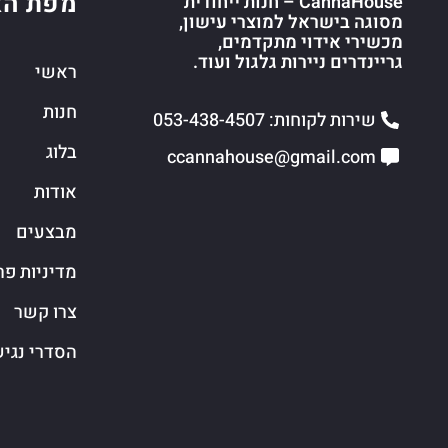
מפת הא
CannaHouse – חנות ייחודית
מסוגה בישראל למוצרי עישון,
מכשירי אידוי מתקדמים,
גריינדרים ניירות גלגול ועוד.
ראשי
חנות
שירות לקוחות: 053-438-4507
בלוג
ccannahouse@gmail.com
אודות
מבצעים
מדיניות פר
צרו קשר
הסדרי נגי