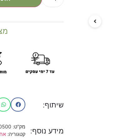
מצ
שיתוף:
מק"ט:
0500
מידע נוסף:
קטגוריה:
אחס