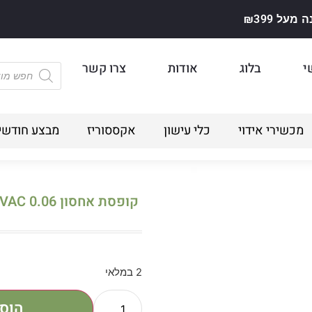
על ₪399
י
בלוג
אודות
צרו קשר
מכשירי אידוי
כלי עישון
אקססוריז
מבצע חודשי
קופסת אחסון TIGHT VAC 0.06 שחור
2 במלאי
הוס