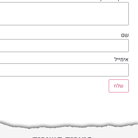
שם
אימייל