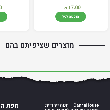
0
17.00
₪
הוספה לסל
ה
מוצרים שציפיתם בהם
מפת הא
CannaHouse – חנות ייחודית